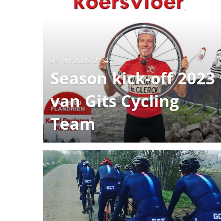
31 jan 2023
21:45
Season kick-off 2023
van Gits Cycling
Team