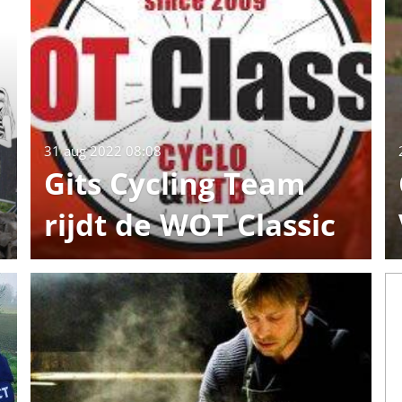
31 aug 2022
08:08
Gits Cycling Team
rijdt de WOT Classic