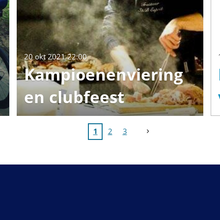
20 okt 2021
22:00
Kampioenenviering
en clubfeest
1
2
3