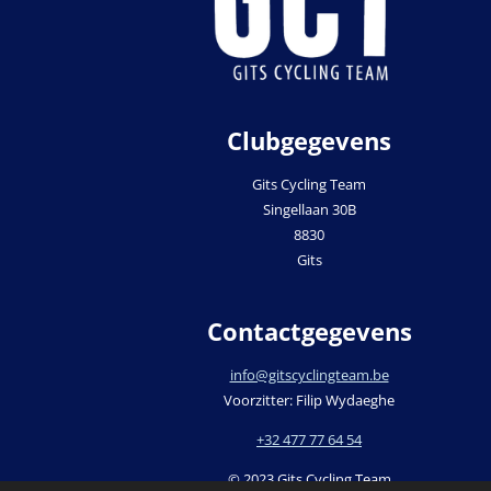
Clubgegevens
Gits Cycling Team
Singellaan 30B
8830
Gits
Contactgegevens
info@gitscyclingteam.be
Voorzitter: Filip Wydaeghe
+32 477 77 64 54
© 2023 Gits Cycling Team