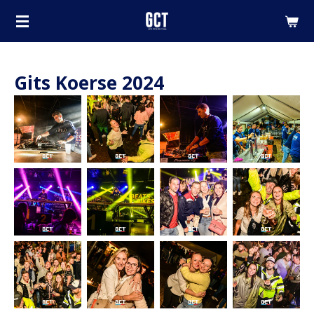
Ga
direct
naar
de
Gits Koerse 2024
hoofdinhoud