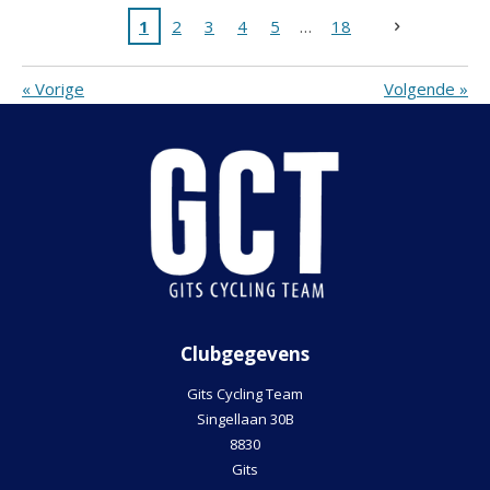
1
2
3
4
5
18
«
Vorige
Volgende
»
Clubgegevens
Gits Cycling Team
Singellaan 30B
8830
Gits