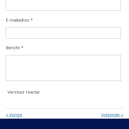
e
n
E-mailadres *
Bericht *
Verstuur reactie
«
Vorige
Volgende
»