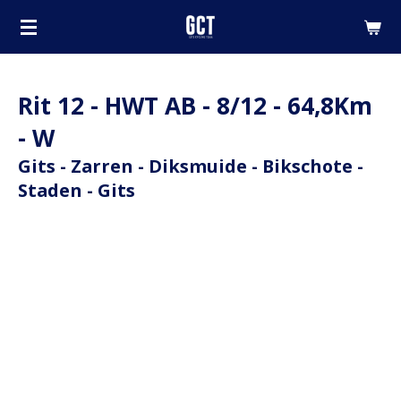
Ga
direct
naar
de
Rit 12 - HWT AB - 8/12 - 64,8Km
hoofdinhoud
- W
Gits - Zarren - Diksmuide - Bikschote -
Staden - Gits