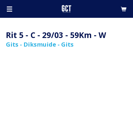
Ga
direct
naar
de
Rit 5 - C - 29/03 - 59Km - W
hoofdinhoud
Gits - Diksmuide - Gits