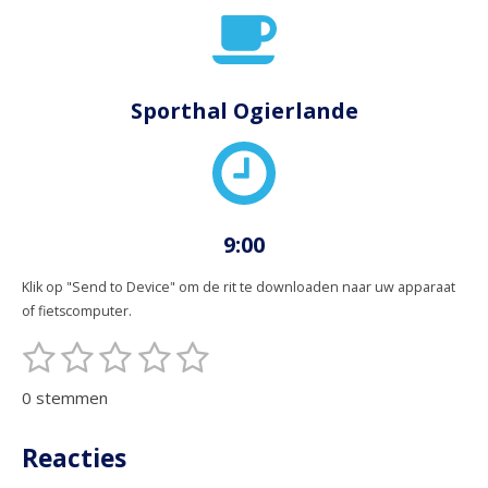
Sporthal Ogierlande
9:00
Klik op "Send to Device" om de rit te downloaden naar uw apparaat
of fietscomputer.
1
2
3
4
5
S
R
t
s
s
s
s
s
a
e
0 stemmen
t
t
t
t
t
t
m
m
i
e
e
e
e
e
Reacties
e
n
n