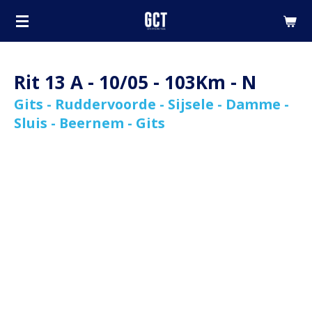
Ga
direct
naar
de
Rit 13 A - 10/05 - 103Km - N
hoofdinhoud
Gits - Ruddervoorde - Sijsele - Damme -
Sluis - Beernem - Gits