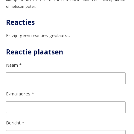
r
r
r
r
:
of fietscomputer.
e
e
e
e
0
n
n
n
n
s
Reacties
t
e
Er zijn geen reacties geplaatst.
r
r
Reactie plaatsen
e
Naam *
n
E-mailadres *
Bericht *