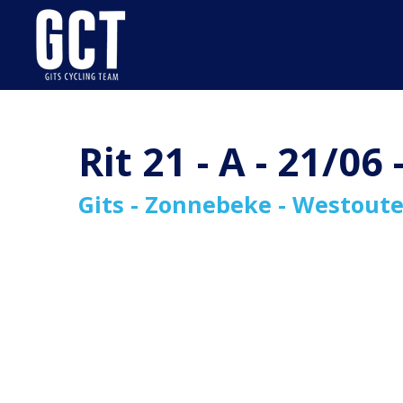
Ga
direct
naar
de
hoofdinhoud
Rit 21 - A - 21/06
Gits - Zonnebeke - Westoute