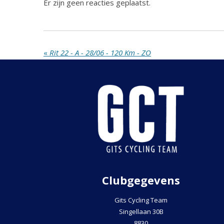
Er zijn geen reacties geplaatst.
«
Rit 22 - A - 28/06 - 120 Km - ZO
Clubgegevens
Gits Cycling Team
Singellaan 30B
8830